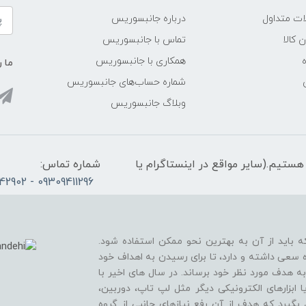
ات متداول
درباره جانبسوریس
ن کالا
تماس با جانبسوریس
همکاری با جانبسوریس
ما ر
شماره حساب‌های جانبسوریس
وبلاگ جانبسوریس
الی 21، پاسخگوی شما هستیم.(سایر مواقع در اینستاگرام یا
شماره تماس:
09309411296 - 02165342902
ه باید از آن به بهترین نحو ممکن استفاده شود.
 سعی داشته و دارد، تا برای رسیدن به اهداف خود
به هدف مورد نظر خود برساند. در سال های اخیر با
ابزارهای الکترونیکی دیگر مثل لپ تاپ، دوربین،
بگیرد که هدف از آن رفع نیازهای جانبی از گروه