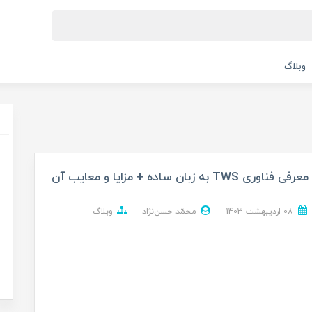
وبلاگ
معرفی فناوری TWS به زبان ساده + مزایا و معایب آن
08 ارديبهشت 1403
محمّد حسن‌نژاد
وبلاگ