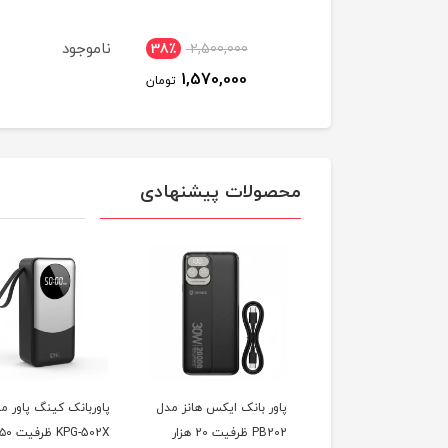
ناموجود
38٪
2,500,000
25٪
2,600,000
1,570,000
1,950,000
تومان
تومان
محصولات پیشنهادی
پاوربانک 20000 میلی آمپر
پاور بانک ایکس هانز مدل
پاوربانک کینگ پاور م
 مدل PB203
PB202 ظرفیت 20 هزار
KPG-502X ظرفیت ۵۰ هزار