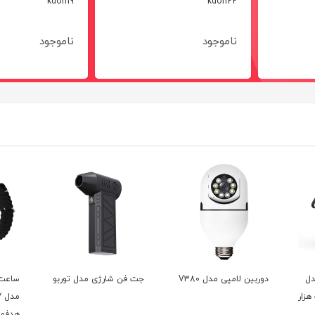
kdo1119
kdo1122
ناموجود
ناموجود
دل
دوربین لامپی مدل V380
جت فن شارژی مدل توربو
ساعت
هدفون