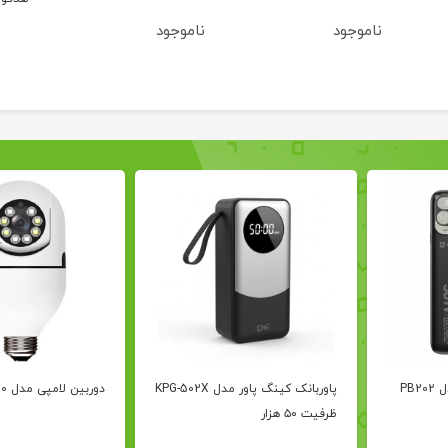
ناموجود
ناموجود
پاور بانک ایکس هانز مدل PB202
پاوربانک کینگ پاور مدل KPG-502X
دوربین لامپی مدل V380
ظرفیت ۵۰ هزار