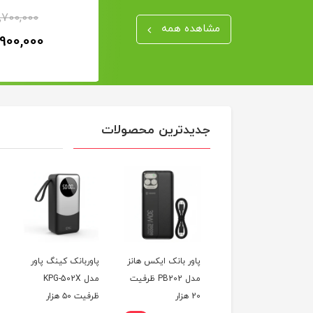
,700,000
16٪
3,900,000
15٪
مشاهده همه
900,000
3,300,000
تومان
تومان
جدیدترین محصولات
دوربین لامپی مدل
جت فن شارژی مدل
ساعت هو
پاوربانک 20000 میلی
پاور بانک ایکس هانز
پاوربانک کینگ پاور
V380
توربو
آمپر X-HANZ مدل
مدل PB202 ظرفیت
مدل KPG-502X
به همراه
PB203
20 هزار
ظرفیت ۵۰ هزار
بلوتوثی