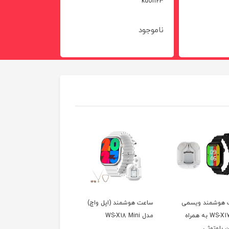
kdo1123
ناموجود
ناموجود
 هوشمند ویسمی
ساعت هوشمند (اپل واچ)
هندزفری ب
مدل WS-X17 به همراه
مدل WS-X18 Mini
همراه مانیتور
 بلوتوثی