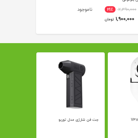
ناموجود
ناموجود
21٪
2,390,000
1,900,000
تومان
جت فن شارژی مدل توربو
X17 به همراه هدفون بلوتوثی