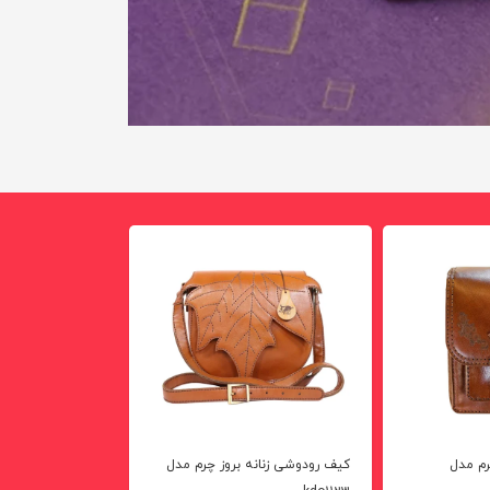
لورم ایپس
طراحان گر
رم مدل
کیف رودوشی زنانه بروز چرم مدل
بازوبند مدل حرز دعا 6