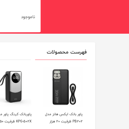
kdo1124
ناموجود
ناموجود
فهرست محصولات
پاوربانک 20000 میلی آمپر
پاور بانک ایکس هانز مدل
پاوربانک کینگ پاور م
 مدل PB203
PB202 ظرفیت 20 هزار
KPG-502X ظرفیت ۵۰ هزار