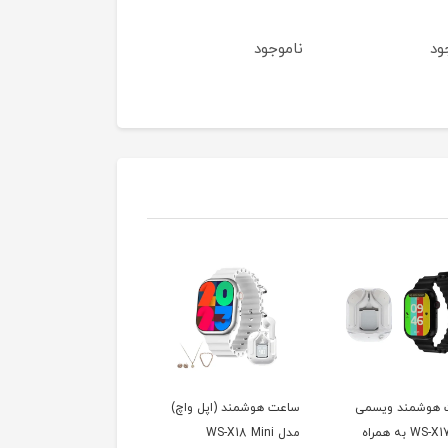
ود
ناموجود
ناموجود
 هوشمند ویسمی
ساعت هوشمند (اپل واچ)
هندزفری ب
مدل WS-X17 به همراه
مدل WS-X18 Mini
همراه مانیتور