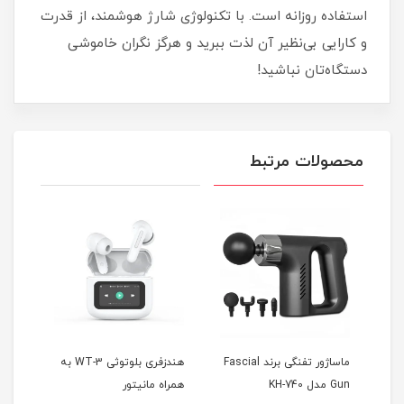
استفاده روزانه است. با تکنولوژی شارژ هوشمند، از قدرت
و کارایی بی‌نظیر آن لذت ببرید و هرگز نگران خاموشی
دستگاه‌تان نباشید!
محصولات مرتبط
 T10
ماساژور تفنگی برند Fascial
هندزفری بلوتوثی WT-3 به
Gun مدل KH-740
همراه مانیتور
MAX