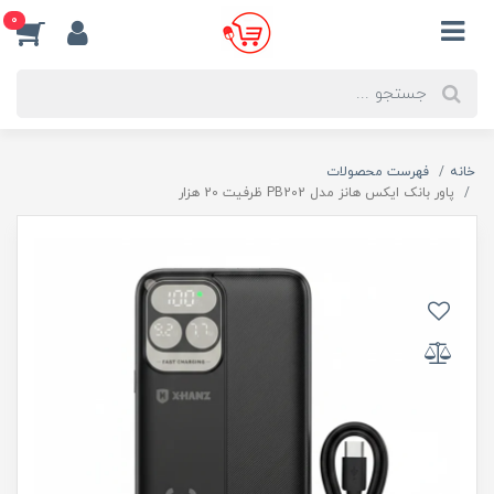
0
خانه
فهرست محصولات
پاور بانک ایکس هانز مدل PB202 ظرفیت 20 هزار