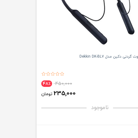
دنی دکین مدل Dekkin DK-BL7
450,000
48٪
235,000
تومان
ناموجود