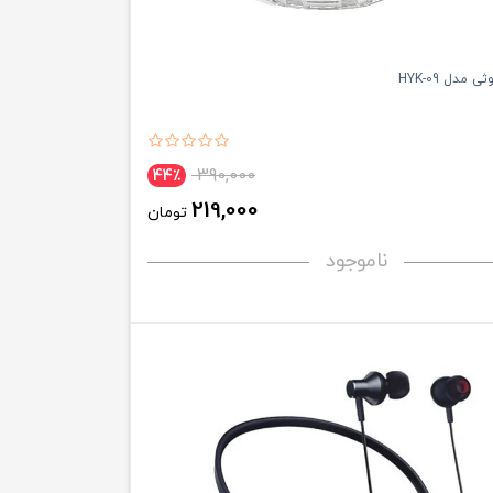
 مدل HYK-09
390,000
44٪
219,000
تومان
ناموجود