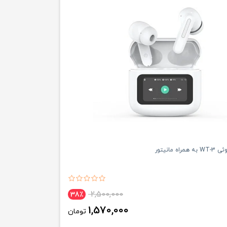
ه مانیتور
2,500,000
38٪
1,570,000
تومان