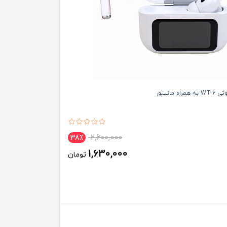
ه مانیتور
2,600,000
38٪
1,630,000
تومان