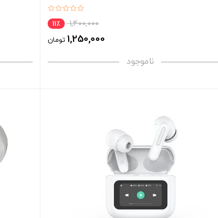
1,400,000
11٪
1,250,000
تومان
ناموجود