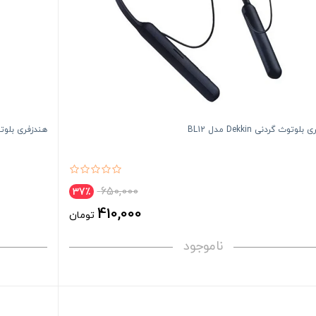
لوتوث گردنی Dekkin مدل BL12
هندزفری بلوتوث گر
650,000
37٪
410,000
تومان
ناموجود