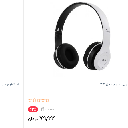
بی سیم مدل P47
هندزفری بلوتوث
210,000
62٪
79,999
تومان