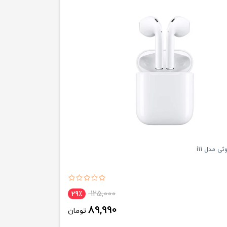
ی مدل i11
125,000
29٪
89,990
تومان