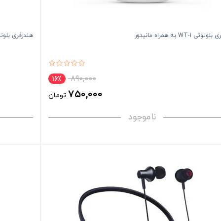
ثی WT-1 به همراه مانیتور
هندزفری بلوتوثی
890,000
16٪
750,000
تومان
ناموجود