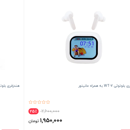
ثی WT-7 به همراه مانیتور
هندزفری بلوتوثی WT-3 به همرا
2,600,000
25٪
1,950,000
تومان