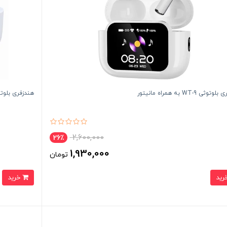
ثی WT-9 به همراه مانیتور
هندزفری بلوتوثی WT-6 به همرا
2,600,000
26٪
1,930,000
تومان
خرید