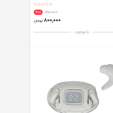
990,000
20٪
800,000
تومان
ناموجود