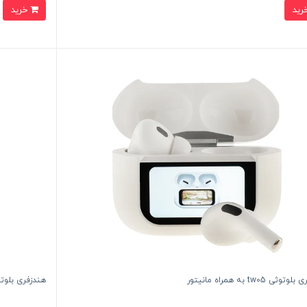
خرید
ثی tw05 به همراه مانیتور
هندزفری بلوتوثی WT-8 به همرا