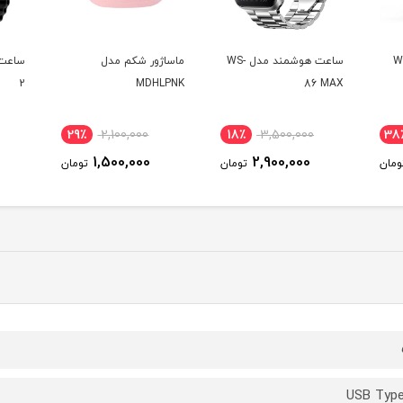
ی WT-3
ساعت هوشمند مدل WS-
ماساژور شکم مدل
2
MDHLPNK
86 MAX
29٪
2,100,000
18٪
3,500,000
38
1,500,000
2,900,000
ومان
تومان
تومان
USB Typ