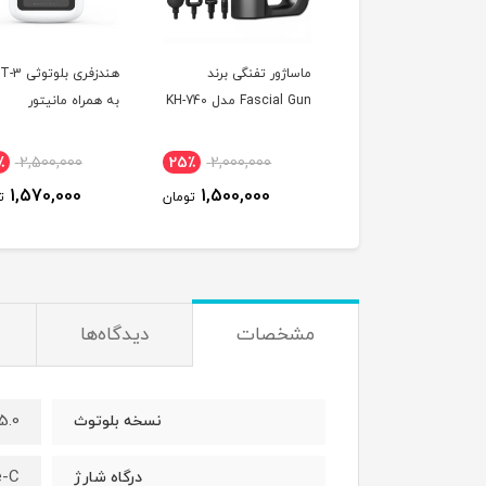
ساعت هوشمند مدل T10
ماساژور تفنگی برند
هندزفری بلوتوث
ult
Fascial Gun مدل KH-740
به همراه مانیتور
٪
2,500,000
25٪
2,000,000
40٪
1,500,000
1,570,000
1,500,000
900,000
تومان
تومان
ت
مشخصات
دیدگاه‌ها
5.0
نسخه بلوتوث
e-C
درگاه شارژ