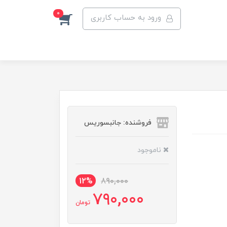
0
ورود به حساب کاربری
فروشنده: جانبسوریس
ناموجود
12%
890,000
790,000
تومان