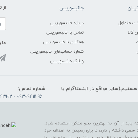
یان
جانبسوریس
از 
ات متداول
درباره جانبسوریس
ن کالا
تماس با جانبسوریس
همکاری با جانبسوریس
ما ر
شماره حساب‌های جانبسوریس
وبلاگ جانبسوریس
الی 21، پاسخگوی شما هستیم.(سایر مواقع در اینستاگرام یا
شماره تماس:
09309411296 - 02165342902
ه باید از آن به بهترین نحو ممکن استفاده شود.
 سعی داشته و دارد، تا برای رسیدن به اهداف خود
به هدف مورد نظر خود برساند. در سال های اخیر با