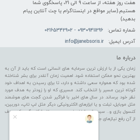
هفت روز هفته، از ساعت 9 الی 21، پاسخگوی شما
هستیم.(سایر مواقع در اینستاگرام یا چت آنلاین پیام
بدهید)
شماره تماس:
09309411296 - 02165342902
آدرس ایمیل:
info@janebsoris.ir
درباره ما
زمان یکی از با ارزش ترین سرمایه های انسانی است که باید از آن به
بهترین نحو ممکن استفاده شود. اهمیت زمان آنقدر برای بشر شناخته
شده بود که همواره سعی داشته و دارد، تا برای رسیدن به اهداف خود
کوتاه ترین مسیر را انتخاب کند. مسیری که او را زودتر به هدف مورد
نظر خود برساند. در سال های اخیر با فراگیر شدن گجت های هوشمند
مثل موبایل، تبلت و یا ابزارهای الکترونیکی دیگر مثل لپ تاپ، دوربین،
کنسول بازی و... سبب شد شاخه ای جدید در بازار شکل بگیرد که هدف
از آن رفع نیازهای جانبی از گروه محصولات باشد.