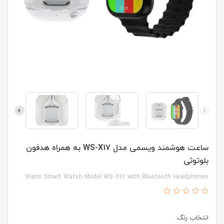
ساعت هوشمند ویسمی مدل WS-X17 به همراه هدفون
بلوتوثی
Vismi Smart Watch Model WS-X17 with Bluetooth Headphones
انتخاب رنگ: