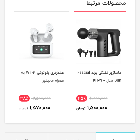
محصولات مرتبط
 T10
ماساژور تفنگی برند Fascial
هندزفری بلوتوثی WT-3 به
Gun مدل KH-740
همراه مانیتور
MAX
38٪
2,500,000
25٪
2,000,000
4
1,570,000
1,500,000
مان
تومان
تومان