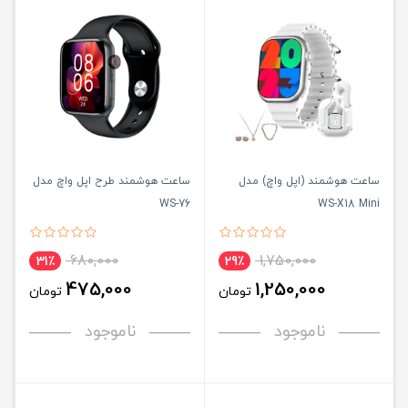
ساعت هوشمند (اپل واچ) مدل
ساعت هوشمند طرح اپل واچ مدل
WS-76
WS-X18 Mini
680,000
1,750,000
31٪
29٪
475,000
1,250,000
تومان
تومان
ناموجود
ناموجود