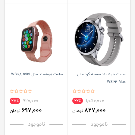
ساعت هوشمند صفحه گرد مدل
ساعت هوشمند مدل WS-68 mini
WS-63 Max
920,000
1,050,000
25٪
22٪
697,000
827,000
تومان
تومان
ناموجود
ناموجود