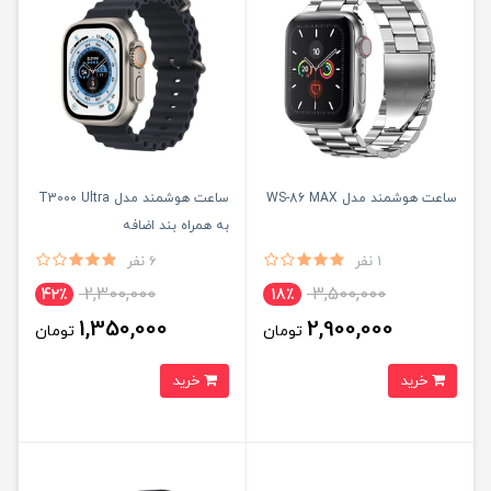
ساعت هوشمند مدل WS-86 MAX
ساعت هوشمند مدل T3000 Ultra
به همراه بند اضافه
1 نفر
6 نفر
2,300,000
3,500,000
42٪
18٪
1,350,000
2,900,000
تومان
تومان
خرید
خرید