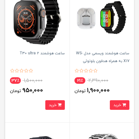
ساعت هوشمند ویسمی مدل WS-
ساعت هوشمند T30 ultra 2
X17 به همراه هدفون بلوتوثی
1,500,000
2,390,000
37٪
21٪
950,000
1,900,000
تومان
تومان
خرید
خرید