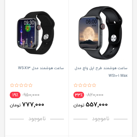
ساعت هوشمند طرح اپل واچ مدل
ساعت هوشمند مدل WS-X13
WS10-1 Max
950,000
820,000
19٪
33٪
777,000
557,000
تومان
تومان
ناموجود
ناموجود