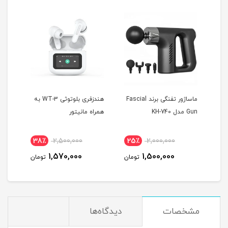
 T10
ماساژور تفنگی برند Fascial
هندزفری بلوتوثی WT-3 به
Gun مدل KH-740
همراه مانیتور
MAX
38٪
2,500,000
25٪
2,000,000
4
1,570,000
1,500,000
مان
تومان
تومان
مشخصات
دیدگاه‌ها