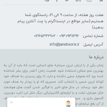
هفت روز هفته، از ساعت 9 الی 21، پاسخگوی شما
هستیم.(سایر مواقع در اینستاگرام یا چت آنلاین پیام
بدهید)
شماره تماس:
09309411296 - 02165342902
آدرس ایمیل:
info@janebsoris.ir
درباره ما
زمان یکی از با ارزش ترین سرمایه های انسانی است که باید از آن به
بهترین نحو ممکن استفاده شود. اهمیت زمان آنقدر برای بشر شناخته
شده بود که همواره سعی داشته و دارد، تا برای رسیدن به اهداف خود
کوتاه ترین مسیر را انتخاب کند. مسیری که او را زودتر به هدف مورد
نظر خود برساند. در سال های اخیر با فراگیر شدن گجت های هوشمند
مثل موبایل، تبلت و یا ابزارهای الکترونیکی دیگر مثل لپ تاپ، دوربین،
کنسول بازی و... سبب شد شاخه ای جدید در بازار شکل بگیرد که هدف
از آن رفع نیازهای جانبی از گروه محصولات باشد.