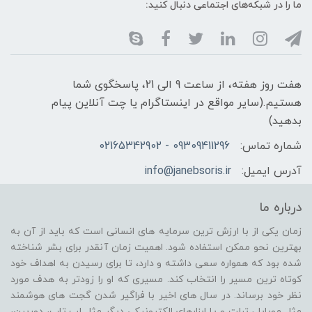
ما را در شبکه‌های اجتماعی دنبال کنید:
هفت روز هفته، از ساعت 9 الی 21، پاسخگوی شما
هستیم.(سایر مواقع در اینستاگرام یا چت آنلاین پیام
بدهید)
شماره تماس:
09309411296 - 02165342902
آدرس ایمیل:
info@janebsoris.ir
درباره ما
زمان یکی از با ارزش ترین سرمایه های انسانی است که باید از آن به
بهترین نحو ممکن استفاده شود. اهمیت زمان آنقدر برای بشر شناخته
شده بود که همواره سعی داشته و دارد، تا برای رسیدن به اهداف خود
کوتاه ترین مسیر را انتخاب کند. مسیری که او را زودتر به هدف مورد
نظر خود برساند. در سال های اخیر با فراگیر شدن گجت های هوشمند
مثل موبایل، تبلت و یا ابزارهای الکترونیکی دیگر مثل لپ تاپ، دوربین،