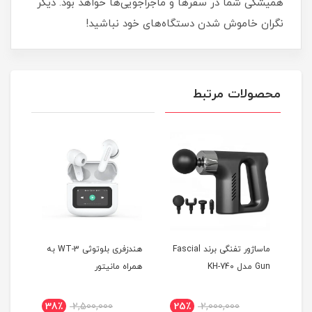
همیشگی شما در سفرها و ماجراجویی‌ها خواهد بود. دیگر
نگران خاموش شدن دستگاه‌های خود نباشید!
محصولات مرتبط
 T10
ماساژور تفنگی برند Fascial
هندزفری بلوتوثی WT-3 به
Gun مدل KH-740
همراه مانیتور
MAX
38٪
2,500,000
25٪
2,000,000
4