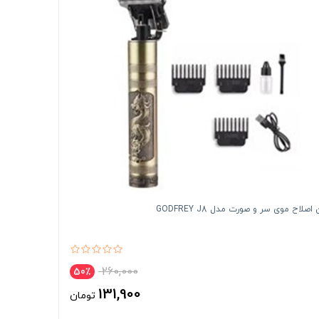
صلاح موی سر و صورت مدل GODFREY J8
260,000
50٪
131,900
تومان