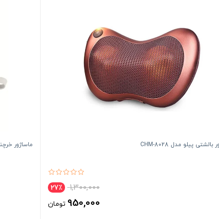
بالشتی پیلو مدل CHM-8028
ماساژور خرچن
1,300,000
27٪
950,000
تومان