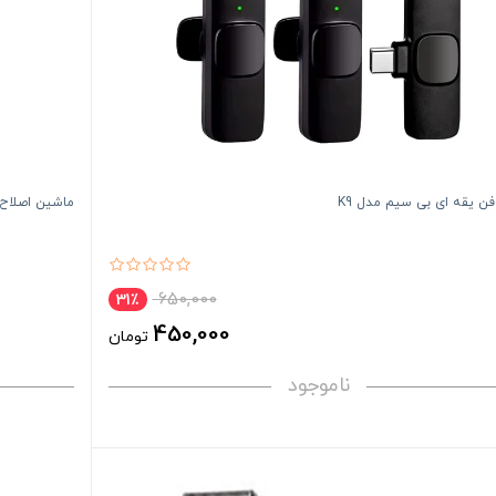
ن یقه ای بی سیم مدل K9
ماشین اصلاح موی
650,000
31٪
450,000
تومان
ناموجود