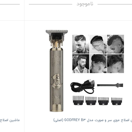
ناموجود
لاح موی سر و صورت مدل GODFREY B3 (اصلی)
ماشین اصلاح موی س