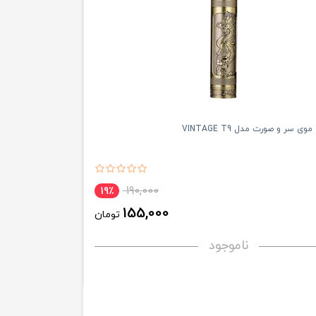
 سر و صورت مدل VINTAGE T9
190,000
19٪
155,000
تومان
ناموجود