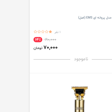
پروانه ای EMS (اصل)
1 نفر
190,000
64٪
70,000
تومان
ناموجود