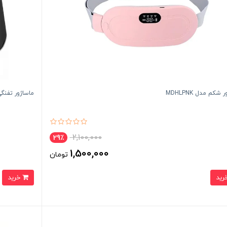
شکم مدل MDHLPNK
ماساژور تفنگی برند scial Gun
2,100,000
29٪
1,500,000
تومان
خرید