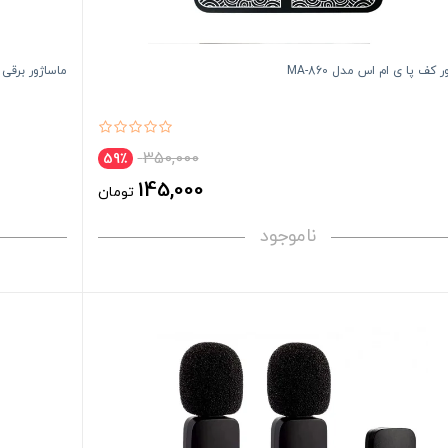
 کف پا ی ام اس مدل MA-860
ماساژور برقی مدل 
350,000
59٪
145,000
تومان
ناموجود