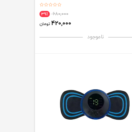
680,000
39٪
420,000
تومان
ناموجود