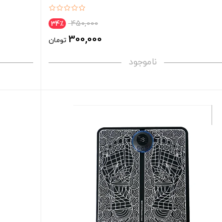
450,000
34٪
300,000
تومان
ناموجود