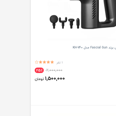
Fa مدل KH-740
1 نفر
2,000,000
25٪
1,500,000
تومان