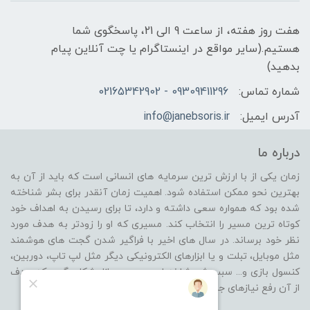
هفت روز هفته، از ساعت 9 الی 21، پاسخگوی شما
هستیم.(سایر مواقع در اینستاگرام یا چت آنلاین پیام
بدهید)
شماره تماس:
09309411296 - 02165342902
آدرس ایمیل:
info@janebsoris.ir
درباره ما
زمان یکی از با ارزش ترین سرمایه های انسانی است که باید از آن به
بهترین نحو ممکن استفاده شود. اهمیت زمان آنقدر برای بشر شناخته
شده بود که همواره سعی داشته و دارد، تا برای رسیدن به اهداف خود
کوتاه ترین مسیر را انتخاب کند. مسیری که او را زودتر به هدف مورد
نظر خود برساند. در سال های اخیر با فراگیر شدن گجت های هوشمند
مثل موبایل، تبلت و یا ابزارهای الکترونیکی دیگر مثل لپ تاپ، دوربین،
کنسول بازی و... سبب شد شاخه ای جدید در بازار شکل بگیرد که هدف
از آن رفع نیازهای جانبی از گروه محصولات باشد.