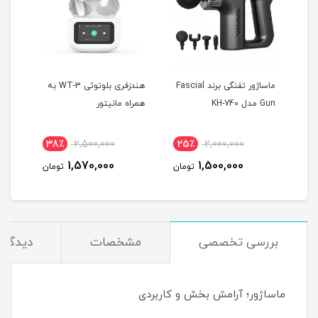
 T10
ماساژور تفنگی برند Fascial
هندزفری بلوتوثی WT-3 به
Gun مدل KH-740
همراه مانیتور
MAX
38٪
2,500,000
25٪
2,000,000
4
1,570,000
1,500,000
مان
تومان
تومان
بررسی تخصصی
مشخصات
دیدگاه‌
ماساژور؛ آرامش بخش و کاربردی