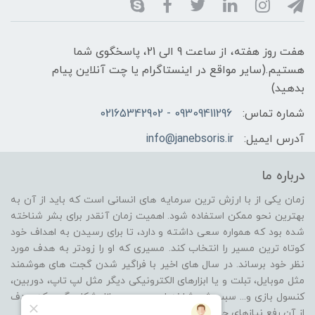
هفت روز هفته، از ساعت 9 الی 21، پاسخگوی شما
هستیم.(سایر مواقع در اینستاگرام یا چت آنلاین پیام
بدهید)
شماره تماس:
09309411296 - 02165342902
آدرس ایمیل:
info@janebsoris.ir
درباره ما
زمان یکی از با ارزش ترین سرمایه های انسانی است که باید از آن به
بهترین نحو ممکن استفاده شود. اهمیت زمان آنقدر برای بشر شناخته
شده بود که همواره سعی داشته و دارد، تا برای رسیدن به اهداف خود
کوتاه ترین مسیر را انتخاب کند. مسیری که او را زودتر به هدف مورد
نظر خود برساند. در سال های اخیر با فراگیر شدن گجت های هوشمند
مثل موبایل، تبلت و یا ابزارهای الکترونیکی دیگر مثل لپ تاپ، دوربین،
کنسول بازی و... سبب شد شاخه ای جدید در بازار شکل بگیرد که هدف
از آن رفع نیازهای جانبی از گروه محصولات باشد.