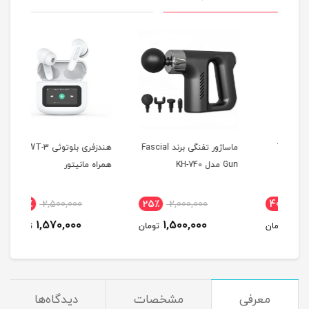
 T10
ماساژور تفنگی برند Fascial
هندزفری بلوتوثی WT-3 به
Gun مدل KH-740
همراه مانیتور
MAX
38٪
2,500,000
25٪
2,000,000
4
1,570,000
1,500,000
مان
تومان
تومان
معرفی
مشخصات
دیدگاه‌ها