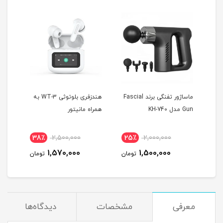
 T10
ماساژور تفنگی برند Fascial
هندزفری بلوتوثی WT-3 به
Gun مدل KH-740
همراه مانیتور
MAX
38٪
2,500,000
25٪
2,000,000
4
1,570,000
1,500,000
مان
تومان
تومان
معرفی
مشخصات
دیدگاه‌ها