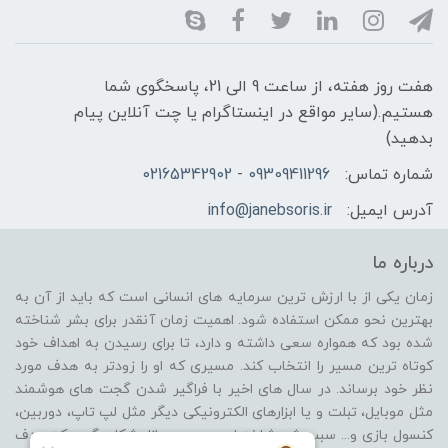
هفت روز هفته، از ساعت 9 الی 21، پاسخگوی شما
هستیم.(سایر مواقع در اینستاگرام یا چت آنلاین پیام
بدهید)
شماره تماس:
09309411296 - 02165342902
آدرس ایمیل:
info@janebsoris.ir
درباره ما
زمان یکی از با ارزش ترین سرمایه های انسانی است که باید از آن به
بهترین نحو ممکن استفاده شود. اهمیت زمان آنقدر برای بشر شناخته
شده بود که همواره سعی داشته و دارد، تا برای رسیدن به اهداف خود
کوتاه ترین مسیر را انتخاب کند. مسیری که او را زودتر به هدف مورد
نظر خود برساند. در سال های اخیر با فراگیر شدن گجت های هوشمند
مثل موبایل، تبلت و یا ابزارهای الکترونیکی دیگر مثل لپ تاپ، دوربین،
کنسول بازی و... سبب شد شاخه ای جدید در بازار شکل بگیرد که هدف