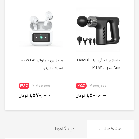
 T10
ماساژور تفنگی برند Fascial
هندزفری بلوتوثی WT-3 به
Gun مدل KH-740
همراه مانیتور
MAX
38٪
2,500,000
25٪
2,000,000
4
1,570,000
1,500,000
مان
تومان
تومان
مشخصات
دیدگاه‌ها