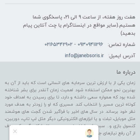
هفت روز هفته، از ساعت 9 الی 21، پاسخگوی شما
هستیم.(سایر مواقع در اینستاگرام یا چت آنلاین پیام
بدهید)
شماره تماس:
09309411296 - 02165342902
آدرس ایمیل:
info@janebsoris.ir
درباره ما
زمان یکی از با ارزش ترین سرمایه های انسانی است که باید از آن به
بهترین نحو ممکن استفاده شود. اهمیت زمان آنقدر برای بشر شناخته
شده بود که همواره سعی داشته و دارد، تا برای رسیدن به اهداف خود
کوتاه ترین مسیر را انتخاب کند. مسیری که او را زودتر به هدف مورد
نظر خود برساند. در سال های اخیر با فراگیر شدن گجت های هوشمند
مثل موبایل، تبلت و یا ابزارهای الکترونیکی دیگر مثل لپ تاپ، دوربین،
کنسول بازی و... سبب شد شاخه ای جدید در بازار شکل بگیرد که هدف
از آن رفع نیازهای جانبی از گروه محصولات باشد.