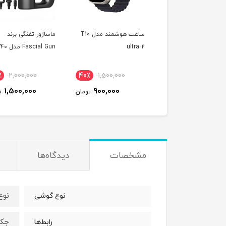
ساعت هوشمند مدل T10
ماساژور تفنگی برند
هندزفری بلوت
ultr
Fascial Gun مدل KH-740
به همراه مانیتور
٪
2,500,000
25٪
2,000,000
40٪
1,500,000
1,570,000
1,500,000
900,000
تومان
تومان
ت
مشخصات
دیدگاه‌ها
نوع
نوع گوشی
جک ۳.۵ میلی‌
رابط‌ها