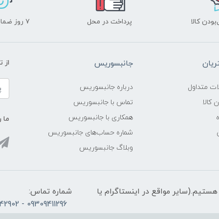
ودن کالا
پرداخت در محل
۷ روز ضمانت بازگشت
یان
جانبسوریس
از 
ات متداول
درباره جانبسوریس
ن کالا
تماس با جانبسوریس
همکاری با جانبسوریس
ما ر
شماره حساب‌های جانبسوریس
وبلاگ جانبسوریس
الی 21، پاسخگوی شما هستیم.(سایر مواقع در اینستاگرام یا
شماره تماس:
09309411296 - 02165342902