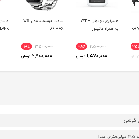
وثی WT-3
ساعت هوشمند مدل WS-
ماساژور شکم مدل
2
MDHLPNK
86 MAX
29٪
2,100,000
18٪
3,500,000
38
1,500,000
2,900,000
ومان
تومان
تومان
 گوشی
متری صدا