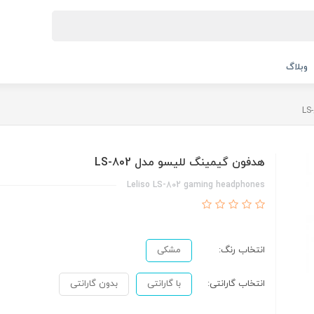
وبلاگ
هدفون گیمینگ للیسو مدل LS-802
Leliso LS-802 gaming headphones
انتخاب رنگ:
مشکی
انتخاب گارانتی:
با گارانتی
بدون گارانتی