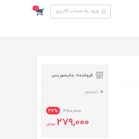
0
ورود به حساب کاربری
فروشنده: جانبسوریس
ناموجود
27%
380,000
279,000
تومان