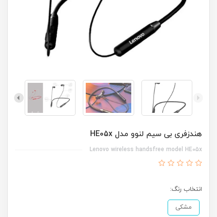
هندزفری بی سیم لنوو مدل HE05x
Lenovo wireless handsfree model HE05x
انتخاب رنگ:
مشکی