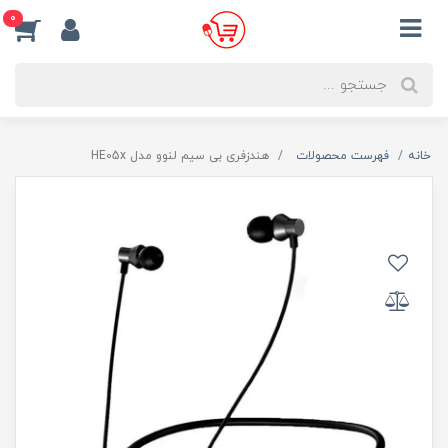
0
خانه
فهرست محصولات
هندزفری بی سیم لنوو مدل HE05x