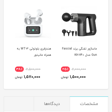
 T10
ماساژور تفنگی برند Fascial
هندزفری بلوتوثی WT-3 به
Gun مدل KH-740
همراه مانیتور
MAX
38٪
2,500,000
25٪
2,000,000
4
1,570,000
1,500,000
مان
تومان
تومان
مشخصات
دیدگاه‌ها