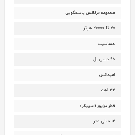
محدوده فرکانس پاسخگویی
20 تا 20000 هرتز
حساسیت
98 دسی بل
امپدانس
32 اهم
قطر درایور (اسپیکر)
12 میلی‌ متر