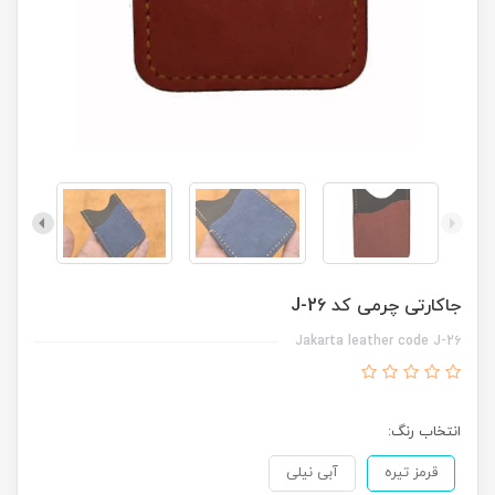
جاکارتی چرمی کد J-26
Jakarta leather code J-26
انتخاب رنگ:
قرمز تیره
آبی نیلی