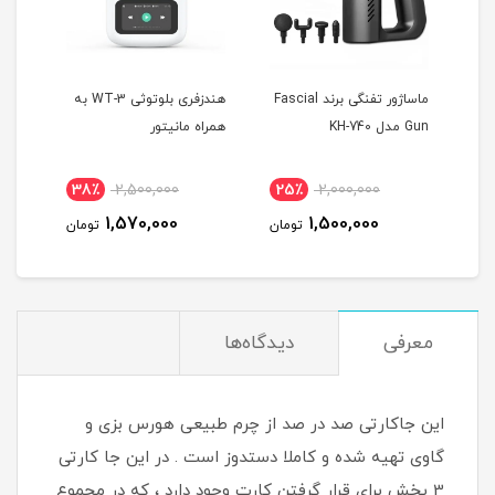
 T10
ماساژور تفنگی برند Fascial
هندزفری بلوتوثی WT-3 به
Gun مدل KH-740
همراه مانیتور
MAX
38٪
2,500,000
25٪
2,000,000
4
1,570,000
1,500,000
مان
تومان
تومان
معرفی
دیدگاه‌ها
این جاکارتی صد در صد از چرم طبیعی هورس بزی و
گاوی تهیه شده و کاملا دستدوز است . در این جا کارتی
3 بخش برای قرار گرفتن کارت وجود دارد ، که در مجموع