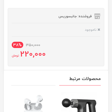
فروشنده: جانبسوریس
ناموجود
38%
350,000
220,000
تومان
محصولات مرتبط