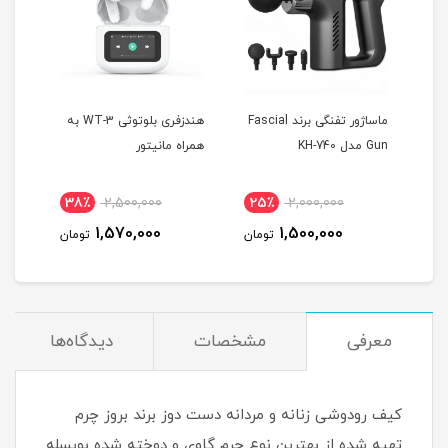
 T10
ماساژور تفنگی برند Fascial
هندزفری بلوتوثی WT-3 به
Gun مدل KH-740
همراه مانیتور
MAX
38٪
2,500,000
25٪
2,000,000
4
1,570,000
1,500,000
مان
تومان
تومان
معرفی
مشخصات
دیدگاه‌ها
کیف رودوشی زنانه و مردانه دست دوز برند بروز چرم
تهیه شده از بهترین نوع چرم گاوی و دوخته شده بویسله