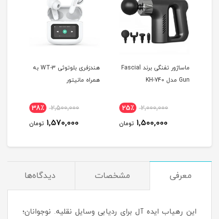
 T10
ماساژور تفنگی برند Fascial
هندزفری بلوتوثی WT-3 به
Gun مدل KH-740
همراه مانیتور
MAX
38٪
2,500,000
25٪
2,000,000
4
1,570,000
1,500,000
مان
تومان
تومان
معرفی
مشخصات
دیدگاه‌ها
این رهیاب ایده آل برای ردیابی وسایل نقلیه. نوجوانان؛