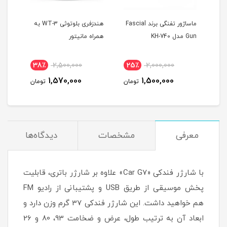
 T10
ماساژور تفنگی برند Fascial
هندزفری بلوتوثی WT-3 به
Gun مدل KH-740
همراه مانیتور
MAX
38٪
2,500,000
25٪
2,000,000
4
1,570,000
1,500,000
مان
تومان
تومان
معرفی
مشخصات
دیدگاه‌ها
با شارژر فندکی «Car G7» علاوه بر شارژر باتری، قابلیت
پخش موسیقی از طریق USB و پشتیبانی از رادیو FM
هم خواهید داشت. این شارژر فندکی 37 گرم وزن دارد و
ابعاد آن به ترتیب طول، عرض و ضخامت 93، 80 و 26