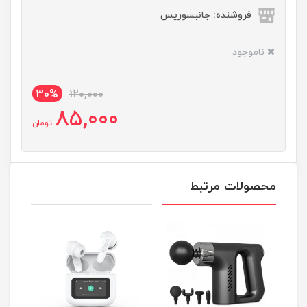
فروشنده: جانبسوریس
ناموجود
30%
120,000
85,000
تومان
محصولات مرتبط