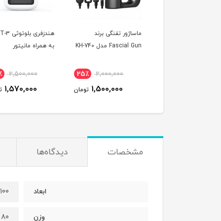
ساعت هوشمند مدل T10
ماساژور تفنگی برند
هندزفری بلوتوث
ult
Fascial Gun مدل KH-740
به همراه مانیتور
٪
2,500,000
25٪
2,000,000
40٪
1,500,000
1,570,000
1,500,000
900,000
تومان
تومان
ت
مشخصات
دیدگاه‌ها
۵۰x۱۰۰
ابعاد
۸۰ گرم
وزن