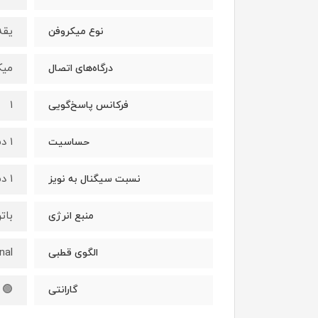
یقه
نوع میکروفن
میک
درگاه‌های اتصال
۱
فرکانس پاسخ‌گویی
۱ دسی بل
حساسیت
۱ دسی بل
نسبت سیگنال به نویز
بات
منبع انرژی
nal
الگوی قطبی
🟢 
گارانتی