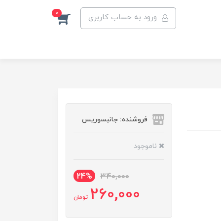
0
ورود به حساب کاربری
فروشنده: جانبسوریس
ناموجود
24%
340,000
260,000
تومان