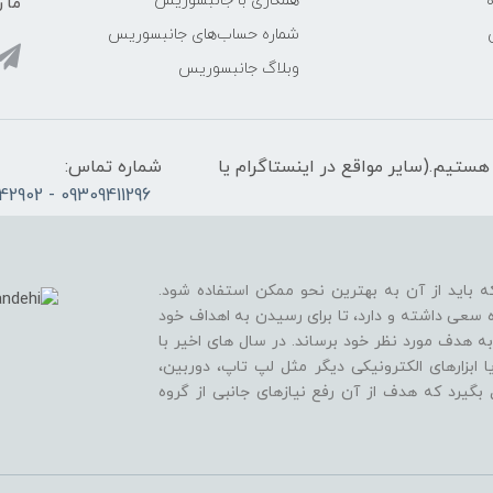
همکاری با جانبسوریس
ما ر
شماره حساب‌های جانبسوریس
وبلاگ جانبسوریس
الی 21، پاسخگوی شما هستیم.(سایر مواقع در اینستاگرام یا
شماره تماس:
09309411296 - 02165342902
ه باید از آن به بهترین نحو ممکن استفاده شود.
 سعی داشته و دارد، تا برای رسیدن به اهداف خود
به هدف مورد نظر خود برساند. در سال های اخیر با
ابزارهای الکترونیکی دیگر مثل لپ تاپ، دوربین،
بگیرد که هدف از آن رفع نیازهای جانبی از گروه