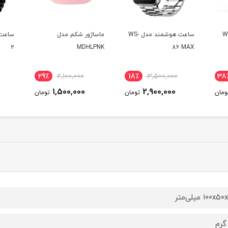
ی WT-3
ساعت هوشمند مدل WS-
ماساژور شکم مدل
2
MDHLPNK
86 MAX
29٪
2,100,000
18٪
3,500,000
38
1,500,000
2,900,000
ومان
تومان
تومان
۱۰۰x میلی‌متر