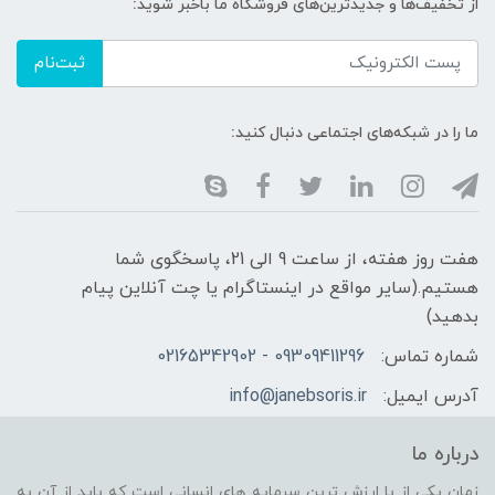
از تخفیف‌ها و جدیدترین‌های فروشگاه ما باخبر شوید:
ثبت‌نام
ما را در شبکه‌های اجتماعی دنبال کنید:
هفت روز هفته، از ساعت 9 الی 21، پاسخگوی شما
هستیم.(سایر مواقع در اینستاگرام یا چت آنلاین پیام
بدهید)
شماره تماس:
09309411296 - 02165342902
آدرس ایمیل:
info@janebsoris.ir
درباره ما
زمان یکی از با ارزش ترین سرمایه های انسانی است که باید از آن به