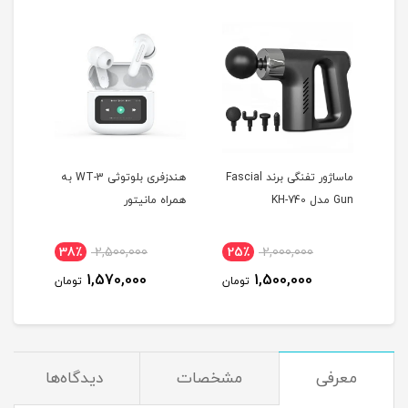
 T10
ماساژور تفنگی برند Fascial
هندزفری بلوتوثی WT-3 به
Gun مدل KH-740
همراه مانیتور
MAX
38٪
2,500,000
25٪
2,000,000
4
1,570,000
1,500,000
مان
تومان
تومان
معرفی
مشخصات
دیدگاه‌ها