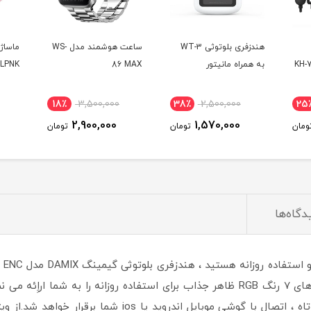
هندزفری بلوتوثی WT-3
ساعت هوشمند مدل WS-
ماساژ
به همراه مانیتور
86 MAX
LPNK
18٪
3,500,000
38٪
2,500,000
25
2,900,000
1,570,000
ومان
تومان
تومان
دگاه‌ها
است که با طراحی اسپرت با افکت های لامپ های 7 رنگ RGB ظاهر جذاب برای استفاده روزان
نسخه 5.3 مجهز شده است و در مدت زمان کوتاه ، اتصال با گ