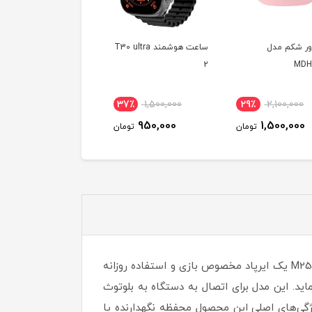
ور شکم مدل
ساعت هوشمند T30 ultra
هندز
MDH
2
همراه مانیتور
5٪
2,600,000
37٪
1,500,000
29٪
2,100,000
1,950,000
950,000
1,500,000
تومان
تومان
توم
اگر به دنبال تهیه یک هدفون بی‌سیم گیمینگ و استفاده روزانه هستید ، هندزفری بلوتوثی گیمینگ DAMIX مدل M25 ENC یک ایرپاد مخصوص بازی و استفاده روزانه
ه را به شما اراِِئه می نماید. این مدل برای اتصال به دستگاه‌ به بلوتوث
وشی موبایل اندروید یا ios شما برقرار خواهد شد.از ویژگی‌های اصلی این محصول محفظه نگهدارنده یا