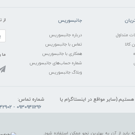
یان
جانبسوریس
از 
ات متداول
درباره جانبسوریس
ن کالا
تماس با جانبسوریس
همکاری با جانبسوریس
ما ر
شماره حساب‌های جانبسوریس
وبلاگ جانبسوریس
الی 21، پاسخگوی شما هستیم.(سایر مواقع در اینستاگرام یا
شماره تماس:
09309411296 - 02165342902
ه باید از آن به بهترین نحو ممکن استفاده شود.