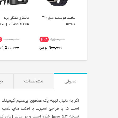
ت هوشمند مدل
ساعت هوشمند مدل T10
ماساژور تفنگی برند
T1000 Ul - نارنجی
ultra 2
Fascial Gun مدل KH-740
٪
2,000,000
40٪
1,500,000
22٪
1,500,000
1,500,000
900,000
1,180,000
تومان
تومان
ت
معرفی
مشخصات
دی