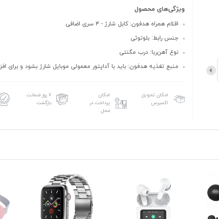
ویژگی‌های محصول
اقلام همراه هدفون: کابل شارژ - ۴ سری اضافی
جنس رابط: بلوتوثی
نوع آهن‌ربا: درب مگنتی
منبع تغذیه هدفون: باید با آداپتور معمولی موبایل شارژ بشود و برای افز..
امکان تحویل
امکان
۷ روز ضمانت
اکسپرس
پرداخت در
بازگشت
محل