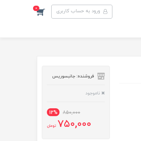
0
ورود به حساب کاربری
فروشنده: جانبسوریس
ناموجود
12%
850,000
750,000
تومان