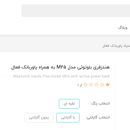
وبلاگ
هندزفری بلوتوثی مدل M25 به همراه پاوربانک فعال
Bluetooth hands-free model M25 with active power bank
از 1
انتخاب رنگ:
نقره ای
انتخاب گارانتی:
با گارانتی
بدون گارانتی