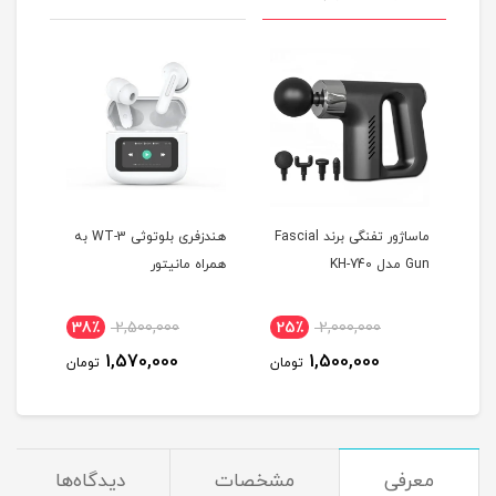
 T10
ماساژور تفنگی برند Fascial
هندزفری بلوتوثی WT-3 به
Gun مدل KH-740
همراه مانیتور
MAX
38٪
2,500,000
25٪
2,000,000
4
1,570,000
1,500,000
مان
تومان
تومان
معرفی
مشخصات
دیدگاه‌ها