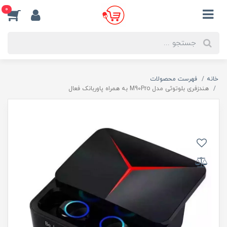
0
خانه
فهرست محصولات
هندزفری بلوتوثی مدل M90Pro به همراه پاوربانک فعال