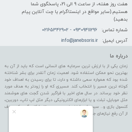
هفت روز هفته، از ساعت 9 الی 21، پاسخگوی شما
هستیم.(سایر مواقع در اینستاگرام یا چت آنلاین پیام
بدهید)
شماره تماس:
09309411296 - 02165342902
آدرس ایمیل:
info@janebsoris.ir
درباره ما
زمان یکی از با ارزش ترین سرمایه های انسانی است که باید از آن به
بهترین نحو ممکن استفاده شود. اهمیت زمان آنقدر برای بشر شناخته
شده بود که همواره سعی داشته و دارد، تا برای رسیدن به اهداف خود
کوتاه ترین مسیر را انتخاب کند. مسیری که او را زودتر به هدف مورد
نظر خود برساند. در سال های اخیر با فراگیر شدن گجت های هوشمند
مثل موبایل، تبلت و یا ابزارهای الکترونیکی دیگر مثل لپ تاپ، دوربین،
کنسول بازی و... سبب شد شاخه ای جدید در بازار شکل بگیرد که هدف
از آن رفع نیازهای جانبی از گروه محصولات باشد.