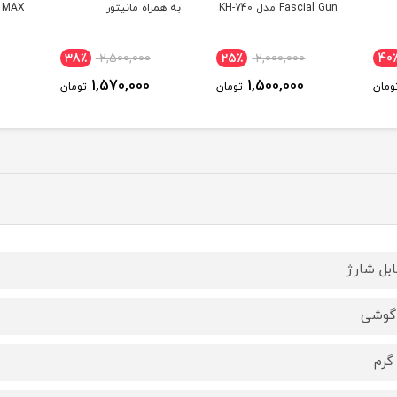
Fascial Gun مدل KH-740
به همراه مانیتور
 MAX
38٪
2,500,000
25٪
2,000,000
40
1,570,000
1,500,000
ومان
تومان
تومان
ابل شارژ
گوشی