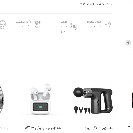
نسخه بلوتوث: ۴.۲
امکان تحویل
امکان
۷ روز ضمانت
اکسپرس
پرداخت در
بازگشت
محل
اعت هوشمند مدل T10
ماساژور تفنگی برند
هندزفری بلوتوثی WT-3