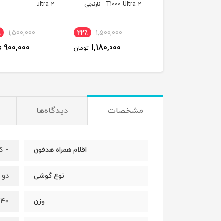
T3000 Ultra به همراه بند
T1000 Ultra 2 - نارنجی
ultra 2
فه
٪
1,500,000
22٪
1,500,000
42٪
2,300,000
900,000
1,180,000
1,350,000
تومان
تومان
ت
مشخصات
دیدگاه‌ها
- ک
اقلام همراه هدفون
دو 
نوع گوشی
۴۰ گرم
وزن