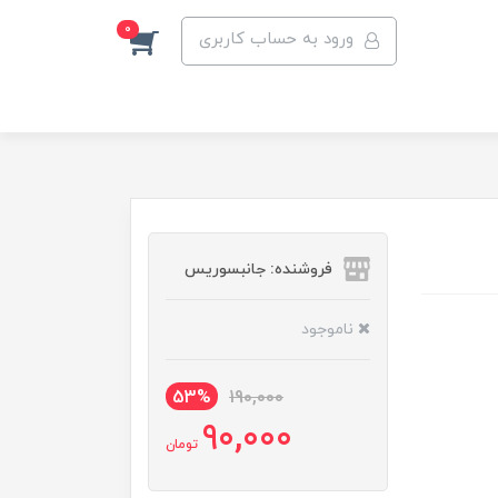
0
ورود به حساب کاربری
فروشنده: جانبسوریس
ناموجود
53%
190,000
90,000
تومان