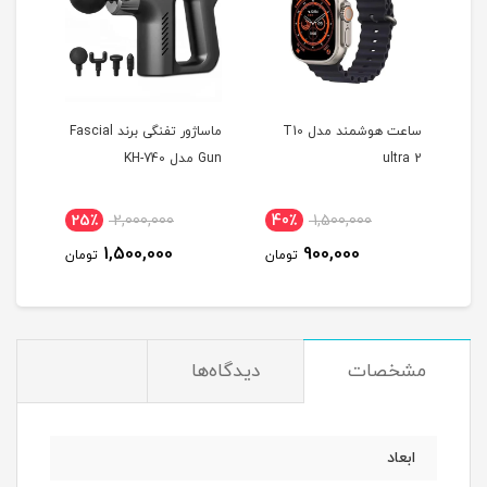
 مدل T1000
ساعت هوشمند مدل T10
ماساژور تفنگی برند Fascial
ultra 2
Gun مدل KH-740
همرا
25٪
2,000,000
40٪
1,500,000
2
1,500,000
900,000
مان
تومان
تومان
مشخصات
دیدگاه‌ها
ابعاد