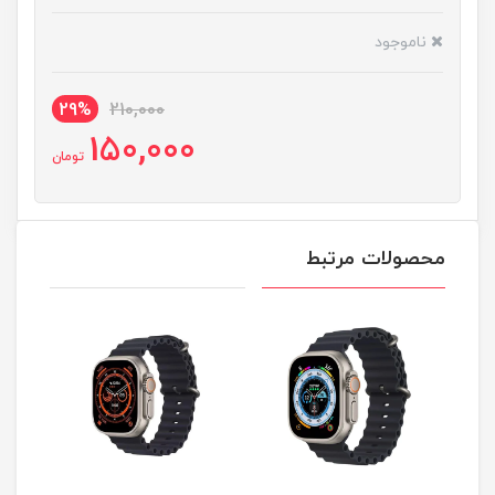
ناموجود
29%
210,000
150,000
تومان
محصولات مرتبط