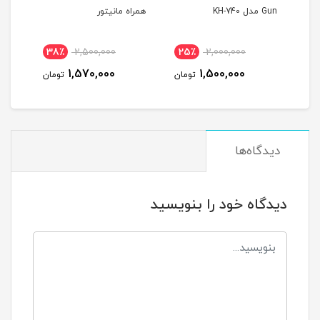
Gun مدل KH-740
همراه مانیتور
MAX
38٪
2,500,000
25٪
2,000,000
4
1,570,000
1,500,000
مان
تومان
تومان
دیدگاه‌ها
دیدگاه خود را بنویسید