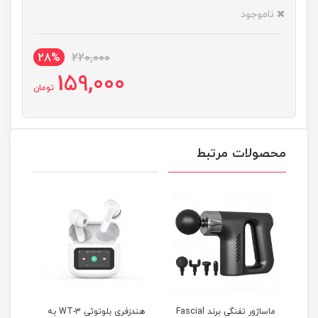
ناموجود
28%
220,000
159,000
تومان
محصولات مرتبط
 T10
ماساژور تفنگی برند Fascial
هندزفری بلوتوثی WT-3 به