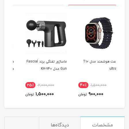
عت هوشمند مدل T10
ماساژور تفنگی برند Fascial
هندزفری بلوتوثی WT-3 به
Gun مدل KH-740
همراه مانیتور
X
38٪
2,500,000
25٪
2,000,000
40٪
1,570,000
1,500,000
تومان
تومان
تومان
مشخصات
دیدگاه‌ها