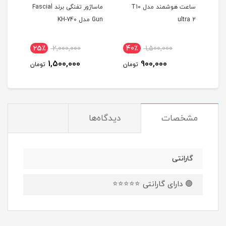
 مدل T1000
ساعت هوشمند مدل T10
ماساژور تفنگی برند Fascial
ultra 2
Gun مدل KH-740
همرا
25٪
2,000,000
40٪
1,500,000
2
1,500,000
900,000
مان
تومان
تومان
مشخصات
دیدگاه‌ها
گارانتی
🟢 دارای گارانتی ⭐⭐⭐⭐⭐