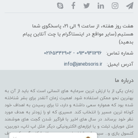
هفت روز هفته، از ساعت 9 الی 21، پاسخگوی شما
هستیم.(سایر مواقع در اینستاگرام یا چت آنلاین پیام
بدهید)
شماره تماس:
09309411296 - 02165342902
آدرس ایمیل:
info@janebsoris.ir
درباره ما
زمان یکی از با ارزش ترین سرمایه های انسانی است که باید از آن به
بهترین نحو ممکن استفاده شود. اهمیت زمان آنقدر برای بشر شناخته
شده بود که همواره سعی داشته و دارد، تا برای رسیدن به اهداف خود
کوتاه ترین مسیر را انتخاب کند. مسیری که او را زودتر به هدف مورد
نظر خود برساند. در سال های اخیر با فراگیر شدن گجت های هوشمند
مثل موبایل، تبلت و یا ابزارهای الکترونیکی دیگر مثل لپ تاپ، دوربین،
کنسول بازی و... سبب شد شاخه ای جدید در بازار شکل بگیرد که هدف