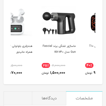
 T10
ماساژور تفنگی برند Fascial
هندزفری بلوتوثی WT-3 به
Gun مدل KH-740
همراه مانیتور
MAX
38٪
2,500,000
25٪
2,000,000
4
1,570,000
1,500,000
مان
تومان
تومان
مشخصات
دیدگاه‌ها