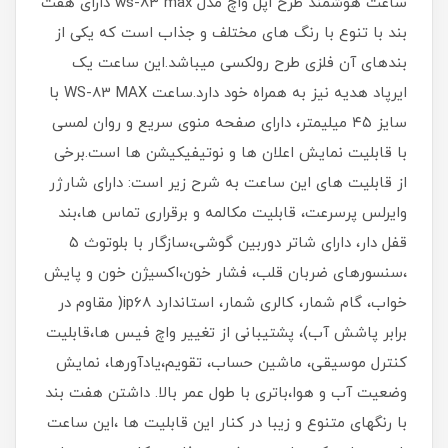
ساعت هوشمند طرح اپل واچ مدل ws-83 max دارای هفت
بند با تنوع با رنگ های مختلف و جذاب است که یکی از
بندهای آن فلزی طرح رولکسی میباشد.این ساعت یک
ایرپاد هدیه نیز به همراه خود دارد.ساعت WS-83 MAX با
سایز ۴۵ میلیمتر، دارای صفحه منوی سریع و روان لمسی
با قابلیت نمایش اعلان ها و نوتیفیکیشن ها است.برخی
از قابلیت های این ساعت به شرح زیر است: دارای شارژر
وایرلس پرسرعت، قابلیت مکالمه و برقراری تماس ها،بند
قفل دار، دارای شاتر دوربین گوشی،سازگار با بلوتوث ۵
،سنسورهای ضربان قلب، فشار خون،اکسیژن خون و پایش
خواب، گام شمار، کالری شمار، استاندارد ip68( مقاوم در
برابر پاشش آب)، پشتیبانی از تغییر واچ فیس ها،قابلیت
کنترل موسیقی، ماشین حساب، تقویم،یادآورها، نمایش
وضعیت آب و هوا،باتری با طول عمر بالا. داشتن هفت بند
با رنگهای متنوع و زیبا در کنار این قابلیت ها ،این ساعت