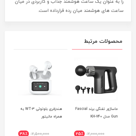
را به عنوان یک ساعت هوشمند جذاب و کاربردی در میان
ساعت های هوشمند میان رده قرارداده است.
محصولات مرتبط
 T10
ماساژور تفنگی برند Fascial
هندزفری بلوتوثی WT-3 به
Gun مدل KH-740
همراه مانیتور
MAX
38٪
2,500,000
25٪
2,000,000
4