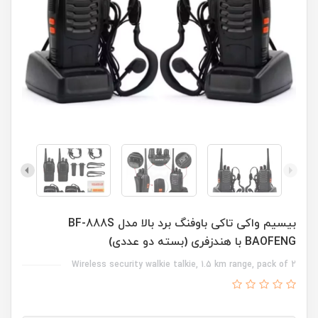
بیسیم واکی تاکی باوفنگ برد بالا مدل BF-888S
BAOFENG با هندزفری (بسته دو عددی)
Wireless security walkie talkie, 1.5 km range, pack of 2