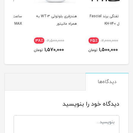
 برند Fascial
هندزفری بلوتوثی WT-3 به
ساعت هوشمند مدل WS-86
ماس
همراه مانیتور
MAX
PNK
18٪
3,500,000
38٪
2,500,000
25
2,900,000
1,570,000
ومان
تومان
تومان
دیدگاه‌ها
دیدگاه خود را بنویسید