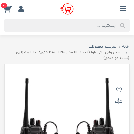
0
خانه
فهرست محصولات
بیسیم واکی تاکی باوفنگ برد بالا مدل BF-888S BAOFENG با هندزفری
(بسته دو عددی)