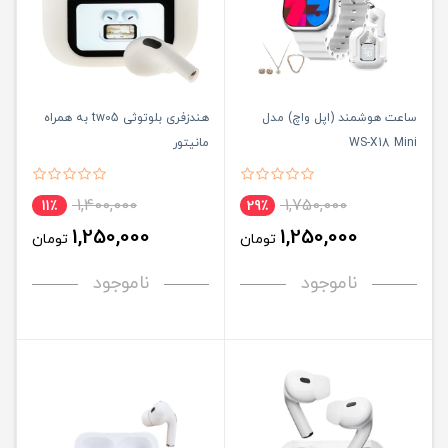
ساعت هوشمند (اپل واچ) مدل
هندزفری بلوتوثی tw05 به همراه
WS-X18 Mini
مانیتور
1,400,000
1,750,000
11٪
29٪
1,250,000
1,250,000
تومان
تومان
ناموجود
ناموجود