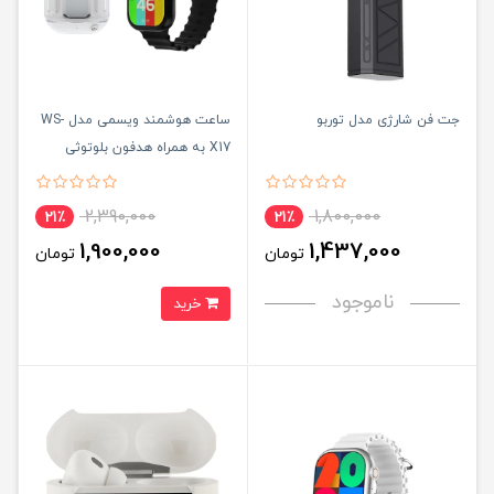
جت فن شارژی مدل توربو
ساعت هوشمند ویسمی مدل WS-
X17 به همراه هدفون بلوتوثی
2,390,000
1,800,000
21٪
21٪
1,900,000
1,437,000
تومان
تومان
ناموجود
خرید